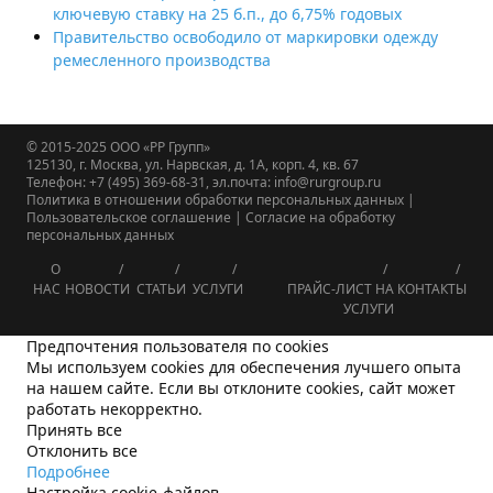
ключевую ставку на 25 б.п., до 6,75% годовых
Правительство освободило от маркировки одежду
ремесленного производства
© 2015-2025
ООО «РР Групп»
125130, г. Москва, ул. Нарвская, д. 1А, корп. 4, кв. 67
Телефон: +7 (495) 369-68-31, эл.почта: info@rurgroup.ru
Политика в отношении обработки персональных данных
|
Пользовательское соглашение
|
Согласие на обработку
персональных данных
О
НАС
НОВОСТИ
СТАТЬИ
УСЛУГИ
ПРАЙС-ЛИСТ НА
КОНТАКТЫ
УСЛУГИ
Предпочтения пользователя по cookies
Мы используем cookies для обеспечения лучшего опыта
на нашем сайте. Если вы отклоните cookies, сайт может
работать некорректно.
Принять все
Отклонить все
Подробнее
Настройка cookie-файлов