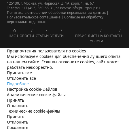
125130, г. Москва, ул. Нарвская, д. 1А, корп. 4, кв. 67
Телефон: +7 (495) 369-68-31, эл.почта: info@rurgroup.ru
Политика в отношении обработки персональных данных
|
Пользовательское соглашение
|
Согласие на обработку
персональных данных
О
НАС
НОВОСТИ
СТАТЬИ
УСЛУГИ
ПРАЙС-ЛИСТ НА
КОНТАКТЫ
УСЛУГИ
Предпочтения пользователя по cookies
Мы используем cookies для обеспечения лучшего опыта
на нашем сайте. Если вы отклоните cookies, сайт может
работать некорректно.
Принять все
Отклонить все
Подробнее
Настройка cookie-файлов
Аналитические cookie-файлы
Принять
Отклонить
Технические cookie-файлы
Принять
Отклонить
Сохранить