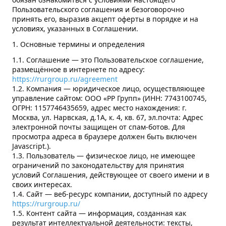
Пользовательского соглашения и безоговорочно
КОНТАКТЫ
принять его, выразив акцепт оферты в порядке и на
условиях, указанных в Соглашении.
1. Основные термины и определения
1.1. Соглашение — это Пользовательское соглашение,
размещённое в интернете по адресу:
https://rurgroup.ru/agreement
1.2. Компания — юридическое лицо, осуществляющее
управление сайтом: ООО «РР Групп» (ИНН: 7743100745,
ОГРН: 1157746435659, адрес мecтo нaхoждeния: г.
Москва, ул. Нарвская, д.1А, к. 4, кв. 67, эл.почта:
Адрес
электронной почты защищен от спам-ботов. Для
просмотра адреса в браузере должен быть включен
Javascript.
).
1.3. Пользователь — физическое лицо, не имеющее
ограничений по законодательству для принятия
условий Соглашения, действующее от своего имени и в
своих интересах.
1.4. Сайт — веб-ресурс компании, доступный по адресу
https://rurgroup.ru/
1.5. Контент сайта — информация, созданная как
результат интеллектуальной деятельности: тексты,