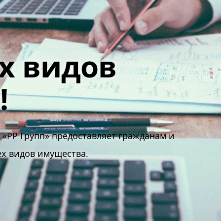
х видов
!
«РР Групп» предоставляет гражданам и
х видов имущества.