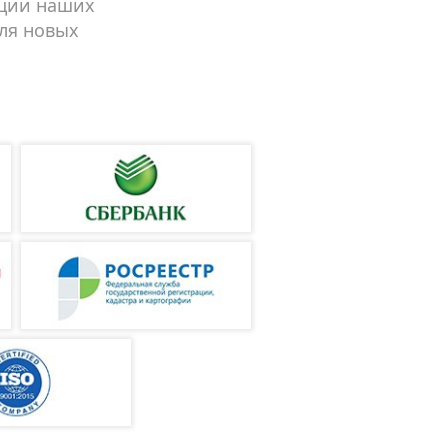
ации наших
для новых