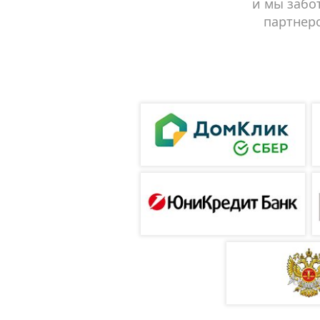
и мы забо
партнеро