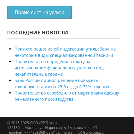
Прайс-лист на услуги
ПОСЛЕДНИЕ НОВОСТИ
Принято решение об индексации утильсбора на
некоторые виды специализированной техники
Правительство определило плату за
использование федеральных участков под
некапитальные гаражи
Банк России принял решение повысить
ключевую ставку на 25 б.п., до 6,75% годовых
Правительство освободило от маркировки одежду
ремесленного производства
© 2015-2025
ООО «РР Групп»
125130, г. Москва, ул. Нарвская, д. 1А, корп. 4, кв. 67
Телефон: +7 (495) 369-68-31, эл.почта: info@rurgroup.ru