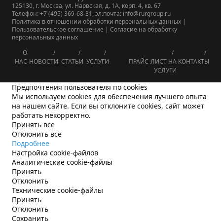
125130, г. Москва, ул. Нарвская, д. 1А, корп. 4, кв. 67
Телефон: +7 (495) 369-68-31, эл.почта: info@rurgroup.ru
Политика в отношении обработки персональных данных
|
Пользовательское соглашение
|
Согласие на обработку
персональных данных
О
НАС
НОВОСТИ
СТАТЬИ
УСЛУГИ
ПРАЙС-ЛИСТ НА
КОНТАКТЫ
УСЛУГИ
Предпочтения пользователя по cookies
Мы используем cookies для обеспечения лучшего опыта
на нашем сайте. Если вы отклоните cookies, сайт может
работать некорректно.
Принять все
Отклонить все
Подробнее
Настройка cookie-файлов
Аналитические cookie-файлы
Принять
Отклонить
Технические cookie-файлы
Принять
Отклонить
Сохранить