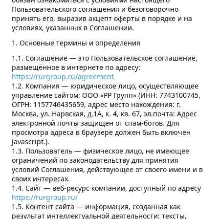
Пользовательского соглашения и безоговорочно
КОНТАКТЫ
принять его, выразив акцепт оферты в порядке и на
условиях, указанных в Соглашении.
1. Основные термины и определения
1.1. Соглашение — это Пользовательское соглашение,
размещённое в интернете по адресу:
https://rurgroup.ru/agreement
1.2. Компания — юридическое лицо, осуществляющее
управление сайтом: ООО «РР Групп» (ИНН: 7743100745,
ОГРН: 1157746435659, адрес мecтo нaхoждeния: г.
Москва, ул. Нарвская, д.1А, к. 4, кв. 67, эл.почта:
Адрес
электронной почты защищен от спам-ботов. Для
просмотра адреса в браузере должен быть включен
Javascript.
).
1.3. Пользователь — физическое лицо, не имеющее
ограничений по законодательству для принятия
условий Соглашения, действующее от своего имени и в
своих интересах.
1.4. Сайт — веб-ресурс компании, доступный по адресу
https://rurgroup.ru/
1.5. Контент сайта — информация, созданная как
результат интеллектуальной деятельности: тексты,