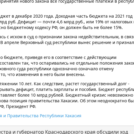
принятия нового закона все государственные платежи в респуб
жет в декабре 2020 года. Доходная часть бюджета на 2021 год
млрд руб. Дефицит — почти 4,6 млрд руб., или 19% от налоговых 
но Бюджетному кодексу РФ, он должен быть не более 15%.
сь с иском в суд о признании закона недействительным, в связ
В апреле Верховный суд республики вынес решение и признал
о бюджете, приведя его в соответствие с действующим
составлен так, что оспаривались не отдельные положения закон
овного суда республики однозначно означало отмену
 то, что изменения в него были внесены.
ении 10 лет. Как следствие, растет государственный долг -
рывать дефицит, платить зарплаты и пособия. Бюджет республ
ставляет более 10 млрд рублей. Бюджетный кризис невозможно
кова позиция правительства Хакасии. Об этом неоднократно б
Ф, Президент РФ.
я и Правительства Республики Хакасия
тра и губернатор Краснодарского края обсудили ход