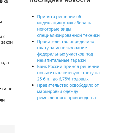
ПОСЛЕДНИЕ НОВОСТИ
лике
Принято решение об
и
индексации утильсбора на
некоторые виды
специализированной техники
и с
Правительство определило
 закон
плату за использование
федеральных участков под
некапитальные гаражи
а, а
Банк России принял решение
повысить ключевую ставку на
25 б.п., до 6,75% годовых
Правительство освободило от
ики не
маркировки одежду
ремесленного производства
ыли