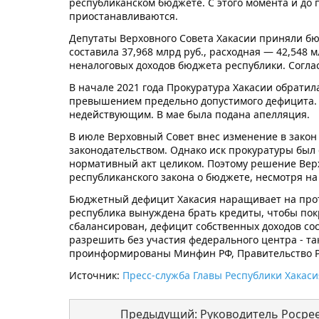
республиканском бюджете. С этого момента и до 
приостанавливаются.
Депутаты Верховного Совета Хакасии приняли бюд
составила 37,968 млрд руб., расходная — 42,548 
неналоговых доходов бюджета республики. Соглас
В начале 2021 года Прокуратура Хакасии обратила
превышением предельно допустимого дефицита. 
недействующим. В мае была подана апелляция.
В июле Верховный Совет внес изменение в закон 
законодательством. Однако иск прокуратуры был 
нормативный акт целиком. Поэтому решение Верх
республиканского закона о бюджете, несмотря на
Бюджетный дефицит Хакасия наращивает на протяж
республика вынуждена брать кредиты, чтобы пок
сбалансирован, дефицит собственных доходов со
разрешить без участия федерального центра - та
проинформированы Минфин РФ, Правительство Р
Источник:
Пресс-служба Главы Республики Хакаси
Предыдущий: Руководитель Росреес